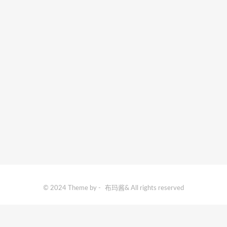
© 2024 Theme by -
布玛酱
& All rights reserved