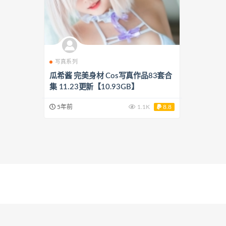
写真系列
瓜希酱 完美身材 Cos写真作品83套合
集 11.23更新【10.93GB】
5年前
1.1K
8.8