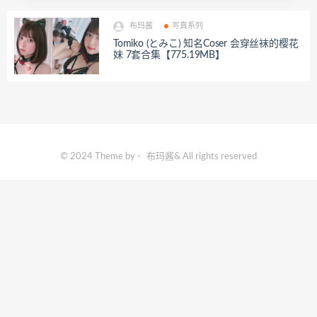
布玛酱
写真系列
Tomiko (とみこ) 知名Coser 会穿丝袜的樱花
妹 7套合集【775.19MB】
© 2024 Theme by -
布玛酱
& All rights reserved