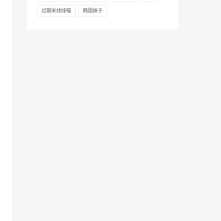
过期米线线喵
韩国妹子