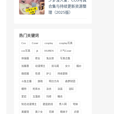
少萝没人爱：COS写真
合集与持续更新资源整
理（2025版）
热门关键词
Cos
Coser
cosplay
cosplay写真
cos写真
jk
XIUREN
人气Coser
体操服
修女
兔女郎
写真合集
加藤惠
动漫博主
双马尾
女仆
婚纱
微密圈
性感
护士
持续更新
斗鱼主播
旗袍
明日方舟
森萝财团
模特
死库水
泳衣
泳装
浴缸
爱宕
玉藻前
玛修
睡衣
知名动漫博主
碧蓝航线
秀人网
穹妹
美媛馆
美少女
花嫁
萌妹子
贞德