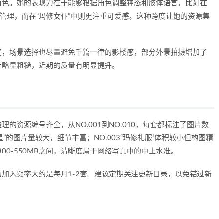
角色。她的表现力在于能够根据角色调整神态和肢体语言，比如在
情管理，而在“玛修女仆”中则更注重可爱感。这种跨度让她的资源集
定，场景选择也尽量避免千篇一律的影楼感，部分外景拍摄增加了
上略显粗糙，近期的质量有明显提升。
的资源编号齐全，从NO.001到NO.010，每套都标注了图片数
天狼星”的图片量较大，细节丰富；NO.003“玛修礼服”体积较小但构图精
00-550MB之间，清晰度属于网络写真中的中上水准。
加入频率大约是每月1-2套。建议定期关注更新目录，以免错过新