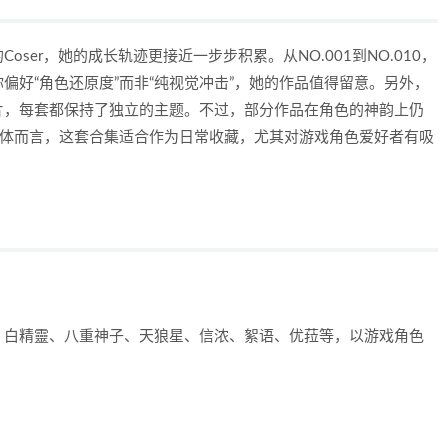
ser，她的成长轨迹更接近一步步积累。从NO.001到NO.010，
偏好“角色还原度”而非“纯视觉冲击”，她的作品值得留意。另外，
片，每套都保持了独立的主题。不过，部分作品在角色的神韵上仍
整体而言，这套合集适合作为日常收藏，尤其对游戏角色爱好者有吸
、白精靈、八重神子、天狼星、信浓、絮语、优菈等，以游戏角色