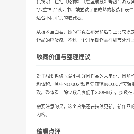
色扮演，包括《原神》《碧蓝航线》等热门游戏
“八重神子”系列中，她尝试了更成熟的妆造和表
适合不同审美的收藏者。
从技术层面看，她的写真在布光和后期上比较稳
作品的呼吸感。不过，个别早期作品在细节处理
收藏价值与整理建议
对于想要系统收藏小礼好困作品的人来说，目前整理
和体积。其中NO.002“秋月爱莉”和NO.007“
致。整体看，除少数几套低于200MB外，多数在3
需要注意的是，这个合集还在持续更新，新作品的
内容。
编辑点评