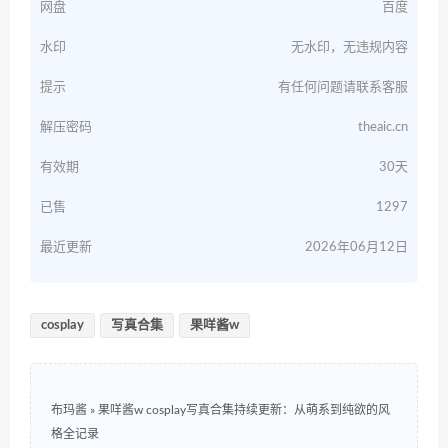
网盘
百度
水印
无水印，无违规内容
提示
有任何问题请联系客服
解压密码
theaic.cn
有效期
30天
已售
1297
最近更新
2026年06月12日
cosplay
写真合集
果咩酱w
布玛酱
»
果咩酱w cosplay写真合集持续更新：从萌系到纯欲的风
格全记录