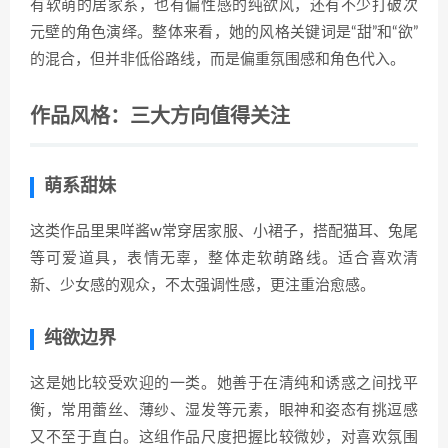
有软萌的居家系，也有偏性感的纯欲风，还有不少打破次
元壁的角色演绎。整体来看，她的风格关键词是“甜”和“欲”
的混合，但并非低俗路线，而是偏重氛围感和角色代入。
作品风格：三大方向值得关注
萌系甜妹
这类作品里果咩酱w常穿居家服、小裙子，搭配猫耳、兔尾
等可爱道具，表情无辜，整体走软萌路线。适合喜欢清
新、少女感的观众，不太强调性感，更注重治愈感。
纯欲边界
这是她比较受欢迎的一类。她善于在清纯和诱惑之间找平
衡，常用蕾丝、薄纱、湿发等元素，眼神和姿态有挑逗感
又不至于直白。这组作品尺度把握比较微妙，对喜欢氛围