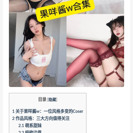
目录
[
隐藏
]
1
关于果咩酱w：一位风格多变的Coser
2
作品风格：三大方向值得关注
2.1
萌系甜妹
2.2
纯欲边界