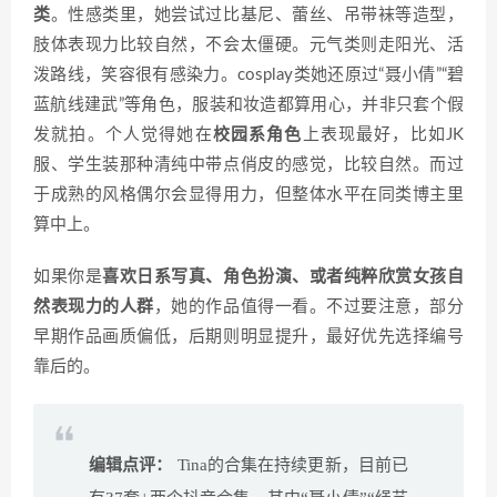
类
。性感类里，她尝试过比基尼、蕾丝、吊带袜等造型，
肢体表现力比较自然，不会太僵硬。元气类则走阳光、活
泼路线，笑容很有感染力。cosplay类她还原过“聂小倩”“碧
蓝航线建武”等角色，服装和妆造都算用心，并非只套个假
发就拍。个人觉得她在
校园系角色
上表现最好，比如JK
服、学生装那种清纯中带点俏皮的感觉，比较自然。而过
于成熟的风格偶尔会显得用力，但整体水平在同类博主里
算中上。
如果你是
喜欢日系写真、角色扮演、或者纯粹欣赏女孩自
然表现力的人群
，她的作品值得一看。不过要注意，部分
早期作品画质偏低，后期则明显提升，最好优先选择编号
靠后的。
编辑点评：
Tina的合集在持续更新，目前已