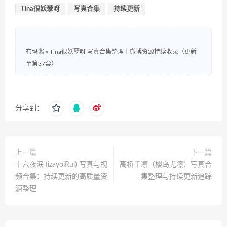
Tina很妖孽呀
写真合集
持续更新
布玛酱
»
Tina很妖孽呀 写真合集整理｜微博资源持续收录（更新
至第37套）
分享到：
上一篇
下一篇
十六夜涙 (izayoiRui) 写真与视
高桥千凛（樱岛尤凛）写真合
频合集：持续更新的高质量资
集整理与持续更新追踪
源整理