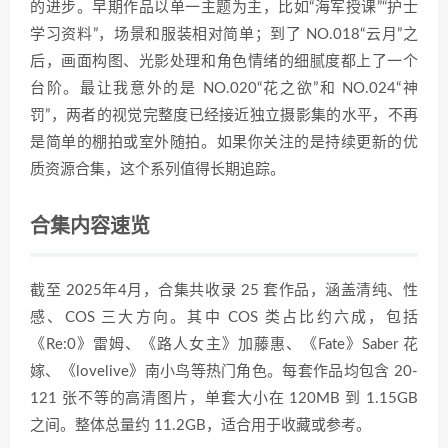
的进步。早期作品以单一主题为主，比如“海军授课”“护士
学习资料”，场景和服装相对简单；到了 NO.018“云月”之
后，画面构图、光影处理和角色情绪的细腻度都上了一个
台阶。最让我意外的是 NO.020“花之欲”和 NO.024“神
罚”，两者的视觉完整度已经接近独立摄影集的水平，不再
是简单的棚拍或室外随拍。如果你关注的是持续更新的优
质资源合集，这个系列值得长期追踪。
合集内容速览
截至 2025年4月，合集共收录 25 套作品，涵盖清纯、性
感、COS 三大方向。其中 COS 类占比约六成，包括
《Re:0》雷姆、《路人女主》加藤惠、《Fate》Saber 花
嫁、《lovelive》南小鸟等热门角色。每套作品均包含 20-
121 张不等的高清图片，单套大小在 120MB 到 1.15GB
之间。整体总量约 11.2GB，适合用于收藏或参考。