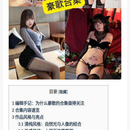
目录
[
隐藏
]
1
编辑手记：为什么豪歌的合集值得关注
2
合集内容速览
3
作品风格与亮点
3.1
清纯风格：自然光与人像的结合