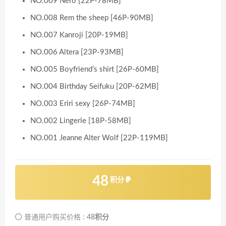
NO.009 Nero [22P-78MB]
NO.008 Rem the sheep [46P-90MB]
NO.007 Kanroji [20P-19MB]
NO.006 Altera [23P-93MB]
NO.005 Boyfriend’s shirt [26P-60MB]
NO.004 Birthday Seifuku [20P-62MB]
NO.003 Eriri sexy [26P-74MB]
NO.002 Lingerie [18P-58MB]
NO.001 Jeanne Alter Wolf [22P-119MB]
48
积分
普通用户购买价格 :
48积分