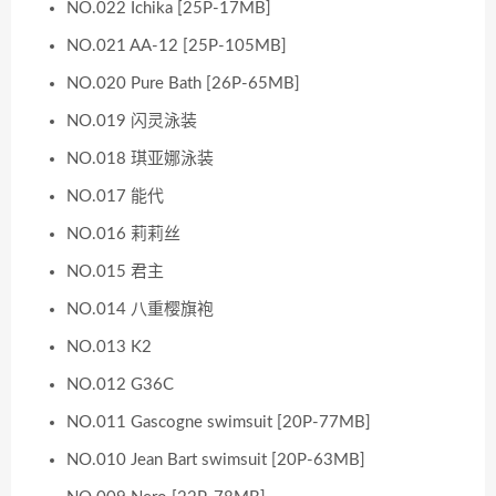
NO.022 Ichika [25P-17MB]
NO.021 AA-12 [25P-105MB]
NO.020 Pure Bath [26P-65MB]
NO.019 闪灵泳装
NO.018 琪亚娜泳装
NO.017 能代
NO.016 莉莉丝
NO.015 君主
NO.014 八重樱旗袍
NO.013 K2
NO.012 G36C
NO.011 Gascogne swimsuit [20P-77MB]
NO.010 Jean Bart swimsuit [20P-63MB]