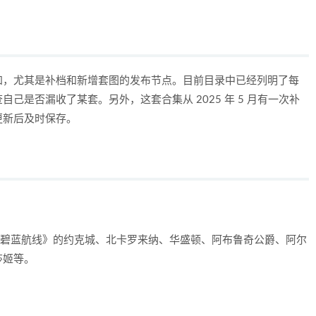
知，尤其是补档和新增套图的发布节点。目前目录中已经列明了每
己是否漏收了某套。另外，这套合集从 2025 年 5 月有一次补
更新后及时保存。
？
、《碧蓝航线》的约克城、北卡罗来纳、华盛顿、阿布鲁奇公爵、阿尔
莎姬等。