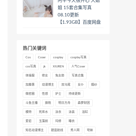
阿半今天很开心 大姐
姐 15套合集写真
08.10更新
【1.93GB】百度网盘
热门关键词
Cos
Coser
cosplay
cosplay写真
cos写真
jk
XIUREN
人气Coser
体操服
修女
兔女郎
写真合集
加藤惠
动漫博主
双马尾
女仆
婚纱
微密圈
性感
护士
持续更新
斗鱼主播
旗袍
明日方舟
森萝财团
模特
死库水
泳衣
泳装
浴缸
爱宕
玉藻前
玛修
睡衣
知名动漫博主
碧蓝航线
秀人网
穹妹