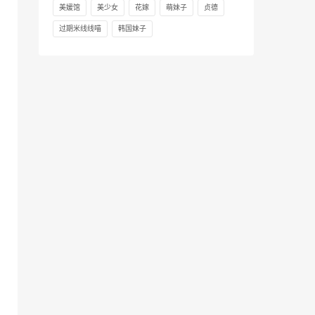
美媛馆
美少女
花嫁
萌妹子
贞德
过期米线线喵
韩国妹子