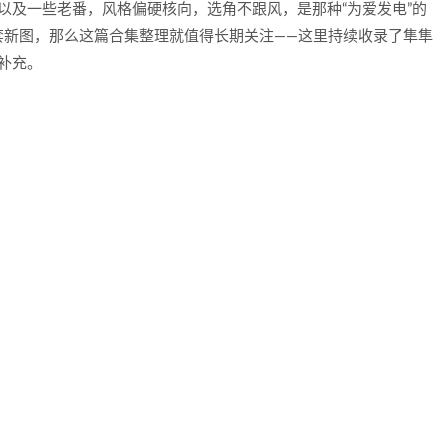
》以及一些老番，风格偏硬核向，选角不跟风，是那种“为爱发电”的
套新图，那么这篇合集整理就值得长期关注——这里持续收录了隼隼
步补充。