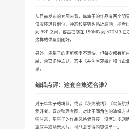
从目前发布的套图来看，隼隼子的作品有两个明
仅服装道具到位，神态和姿势也贴近原画，能看出
到 89P 之间，容量控制在 150MB 到 67
这样的体量刚刚好。
另外，隼隼子的更新频率不算快，但每次都有新内容。
魔、荷官多种主题，其中《井河阿莎姬》和《企业
思。
编辑点评：这套合集适合谁？
对于隼隼子的粉丝，或者《灰烬战线》《碧蓝航线
爱好者，喜欢整理套图、对比不同角色的演绎方
需注意，隼隼子的作品风格偏直接，没有过多剧情包
重叙事或场景大片，可能会觉得内容偏单一。