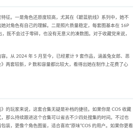
显特征。一是角色还原度较高，尤其在《碧蓝航线》系列中，她不
她对角色有自己的理解。二是照片质量稳定，每套图基本在 16P
0MB 左右，既不会过于零碎，也没有无意义的凑数图。对于收藏党来说，
从 2024 年 5 月至今，已经累计 9 套作品，涵盖兔女郎、恶
》两套较新，P 数和容量都比较大，看得出她在制作上花费了心
》的玩家来说，这套合集无疑是补档的捷径。如果你是 COS 收藏
式，那么持续跟进这个合集可以省去不少四处搜集的时间。不过也
装，更像个角色图鉴，适合喜欢“原味”COS 的用户。如果你更看