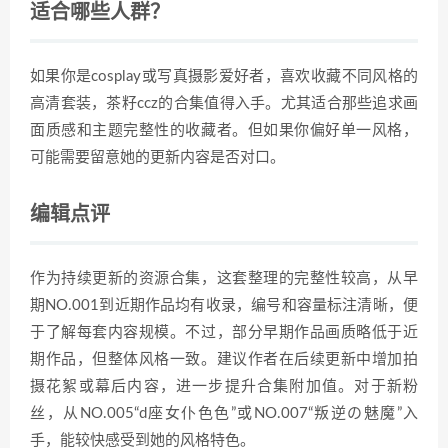
适合哪些人群？
如果你是cosplay或写真摄影爱好者，喜欢收藏不同风格的
高清套装，茶籽ccz的合集值得入手。尤其适合那些追求画
面质感和主题完整性的收藏者。但如果你偏好单一风格，
可能需要留意她的更新内容是否对口。
编辑点评
作为持续更新的资源合集，这套整理的完整性较高，从早
期NO.001到近期作品均有收录，编号和容量标注清晰，便
于了解每套内容规模。不过，部分早期作品画质略低于近
期作品，但整体风格一致。建议作者在后续更新中增加拍
摄花絮或幕后内容，进一步提升合集附加值。对于新粉
丝，从NO.005“d座女仆色色”或NO.007“叛逆の魅魔”入
手，能较快感受到她的风格特色。