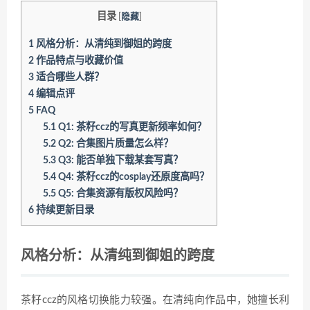
目录
[
隐藏
]
1
风格分析：从清纯到御姐的跨度
2
作品特点与收藏价值
3
适合哪些人群？
4
编辑点评
5
FAQ
5.1
Q1: 茶籽ccz的写真更新频率如何？
5.2
Q2: 合集图片质量怎么样？
5.3
Q3: 能否单独下载某套写真？
5.4
Q4: 茶籽ccz的cosplay还原度高吗？
5.5
Q5: 合集资源有版权风险吗？
6
持续更新目录
风格分析：从清纯到御姐的跨度
茶籽ccz的风格切换能力较强。在清纯向作品中，她擅长利