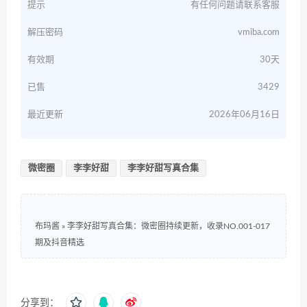
提示
有任何问题请联系客服
解压密码
vmiba.com
有效期
30天
已售
3429
最近更新
2026年06月16日
微密圈
李李好甜
李李好甜写真合集
布玛酱
»
李李好甜写真合集：微密圈持续更新，收录NO.001-017
期及抖音精选
分享到：