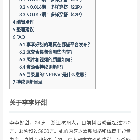
3.2
NO.016期：多样穿搭（22P）
3.3
NO.017期：多样穿搭（42P）
4
编辑点评
5
整理建议
6
FAQ
6.1
李李好甜的写真在哪些平台发布？
6.2
这套合集包含哪些内容？
6.3
照片和视频的质量如何？
6.4
资源会持续更新吗？
6.5
目录里的“NP+NV”是什么意思？
7
持续更新目录
关于李李好甜
李李好甜，24岁，浙江杭州人，目前抖音粉丝超过270
万，获赞超过5800万。她的内容以清新风格和体育正能量
为主，直播互动轻松自然，给人邻家女孩的感觉。在微密