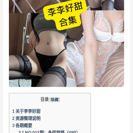
目录
[
隐藏
]
1
关于李李好甜
2
资源整理说明
3
各期概要
3.1
NO.015期：多样穿搭（49P）