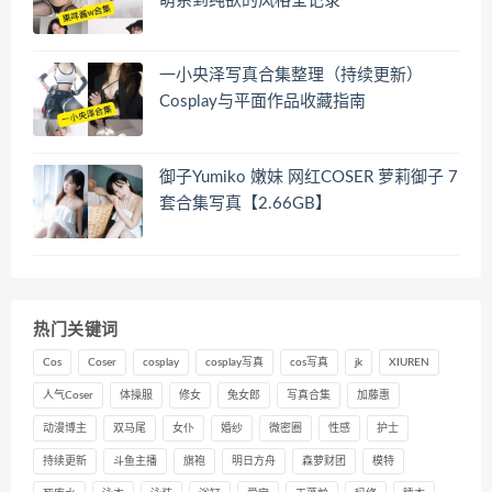
萌系到纯欲的风格全记录
一小央泽写真合集整理（持续更新）
Cosplay与平面作品收藏指南
御子Yumiko 嫩妹 网红COSER 萝莉御子 7
套合集写真【2.66GB】
热门关键词
Cos
Coser
cosplay
cosplay写真
cos写真
jk
XIUREN
人气Coser
体操服
修女
兔女郎
写真合集
加藤惠
动漫博主
双马尾
女仆
婚纱
微密圈
性感
护士
持续更新
斗鱼主播
旗袍
明日方舟
森萝财团
模特