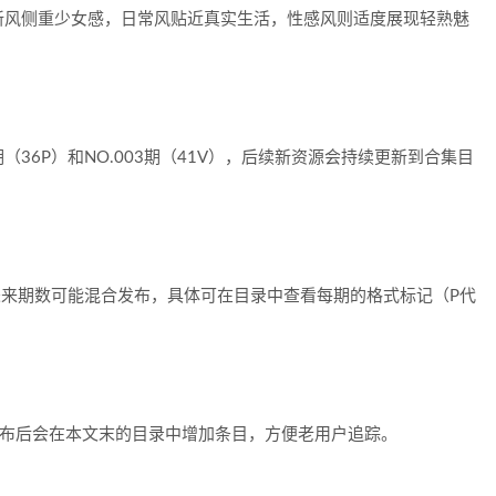
新风侧重少女感，日常风贴近真实生活，性感风则适度展现轻熟魅
2期（36P）和NO.003期（41V），后续新资源会持续更新到合集目
视频，未来期数可能混合发布，具体可在目录中查看每期的格式标记（P代
发布后会在本文末的目录中增加条目，方便老用户追踪。