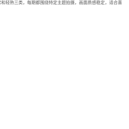
常和轻熟三类，每期都围绕特定主题拍摄，画面质感稳定，适合喜