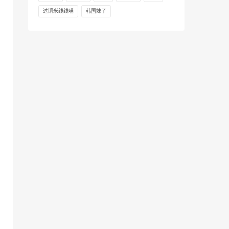
过期米线线喵
韩国妹子