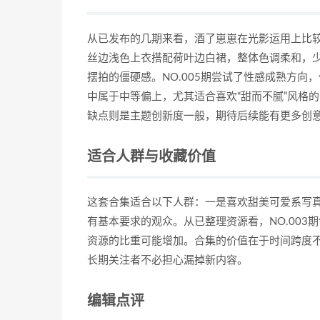
从已发布的几期来看，酒了崽崽在光影运用上比较
丝边浅色上衣搭配荷叶边白裙，整体色调柔和，少
摆拍的僵硬感。NO.005期尝试了性感成熟方
中属于中等偏上，尤其适合喜欢“甜而不腻”风格
缺点则是主题创新度一般，期待后续能有更多创
适合人群与收藏价值
这套合集适合以下人群：一是喜欢甜美可爱系写
有基本要求的观众。从已整理资源看，NO.003
资源的比重可能增加。合集的价值在于时间跨度
长期关注者不必担心漏掉新内容。
编辑点评