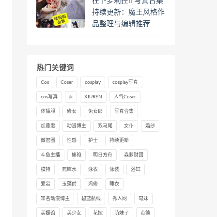
在下萝莉控ii 写真合集
持续更新：魔王风格作
品整理与编辑推荐
热门关键词
Cos
Coser
cosplay
cosplay写真
cos写真
jk
XIUREN
人气Coser
体操服
修女
兔女郎
写真合集
加藤惠
动漫博主
双马尾
女仆
婚纱
微密圈
性感
护士
持续更新
斗鱼主播
旗袍
明日方舟
森萝财团
模特
死库水
泳衣
泳装
浴缸
爱宕
玉藻前
玛修
睡衣
知名动漫博主
碧蓝航线
秀人网
穹妹
美媛馆
美少女
花嫁
萌妹子
贞德