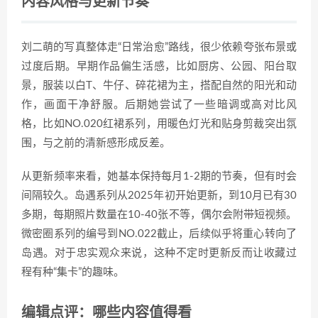
内容风格与更新节奏
刘二萌的写真整体走“日常治愈”路线，很少依赖夸张布景或
过度后期。早期作品偏生活感，比如厨房、公园、阳台取
景，服装以白T、牛仔、碎花裙为主，搭配自然的阳光和动
作，画面干净舒服。后期她尝试了一些暗调或高对比风
格，比如NO.020红裙系列，用暖色灯光和贴身剪裁突出氛
围，与之前的清新感形成反差。
从更新频率来看，她基本保持每月1-2期的节奏，但有时会
间隔较久。岛遇系列从2025年初开始更新，到10月已有30
多期，每期照片数量在10-40张不等，偶尔会附带短视频。
微密圈系列的编号到NO.022截止，后续似乎将重心转向了
岛遇。对于忠实观众来说，这种不定时更新反而让收藏过
程有种“集卡”的趣味。
编辑点评：哪些内容值得看