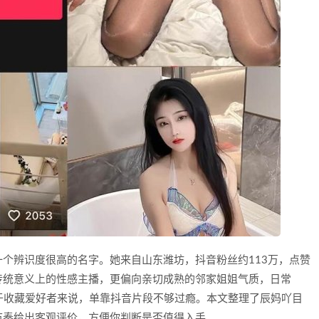
个辨识度很高的名字。她来自山东潍坊，抖音粉丝约113万，点赞
传统意义上的性感主播，更偏向亲切成熟的邻家姐姐气质，日常
对于收藏爱好者来说，单靠抖音片段不够过瘾。本文整理了辰妈吖目
节奏给出客观评价，方便你判断是否值得入手。