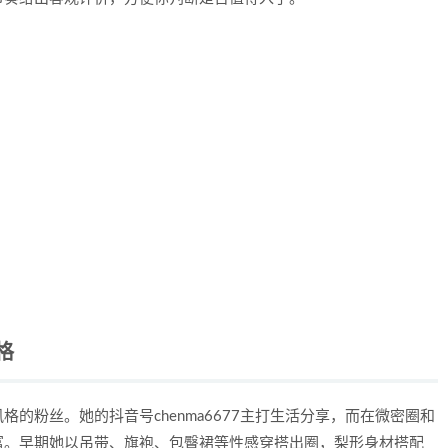
格
的粉丝。她的抖音号chenma6677主打生活分享，而在微密圈和
富。早期她以吊带、旗袍、包臀裙等性感穿搭出圈，梨形身材搭配