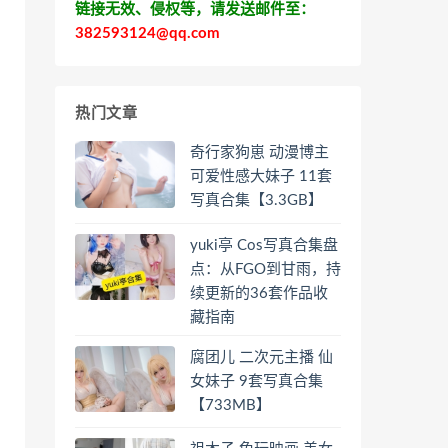
链接无效、侵权等，请发送邮件至：
382593124@qq.com
热门文章
奇行家狗崽 动漫博主
可爱性感大妹子 11套
写真合集【3.3GB】
yuki亭 Cos写真合集盘
点：从FGO到甘雨，持
续更新的36套作品收
藏指南
腐团儿 二次元主播 仙
女妹子 9套写真合集
【733MB】