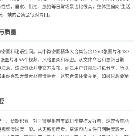
性感，居家、街拍、旅拍等日常场景占比很高，整体更偏向“生活
感，她的合集会很对胃口。
与质量
密圈和秘语空间。其中微密圈精华大合集包含1263张图片和437
2张图片和56个视频，风格更柔和私密。从文件命名和更新日期
要注意，这些资源并非官方发布，而是用户订阅后打包分享，所以
如果你喜欢大量素材慢慢翻看，这套合集体量充足；如果只想要精
要
统一、长期积累。对于微胖系审美或日常穿搭爱好者，这套合集能
期视频清晰度一般。从更新角度看，资源包内文件日期跨度较大，