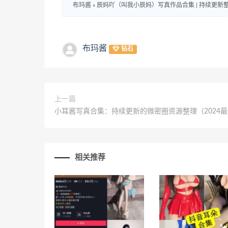
布玛酱
»
辰妈吖（叫我小辰妈）写真作品合集 | 持续更新
布玛酱
钻石
上一篇
小耳酱写真合集：持续更新的微密圈资源整理（2024
相关推荐