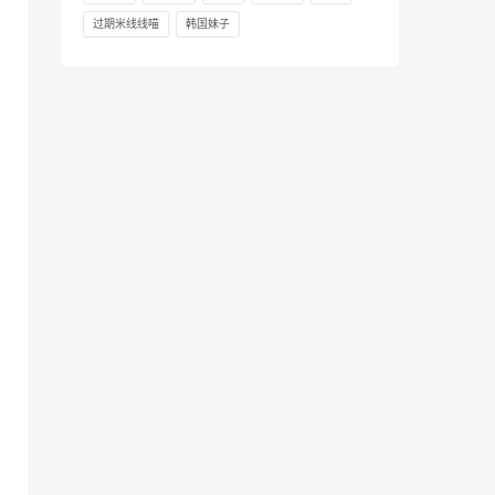
过期米线线喵
韩国妹子