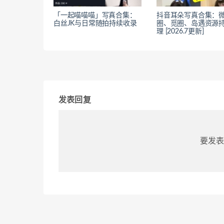
「一起喵喵喵」写真合集：
抖音耳朵写真合集：
白丝JK与日常随拍持续收录
圈、觅圈、岛遇资源
理 [2026.7更新]
发表回复
要发表