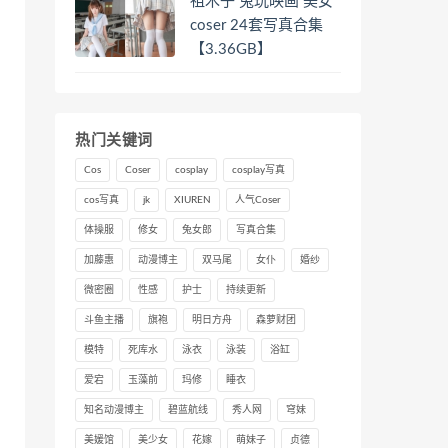
祖木子 兔玩映画 美女
coser 24套写真合集
【3.36GB】
热门关键词
Cos
Coser
cosplay
cosplay写真
cos写真
jk
XIUREN
人气Coser
体操服
修女
兔女郎
写真合集
加藤惠
动漫博主
双马尾
女仆
婚纱
微密圈
性感
护士
持续更新
斗鱼主播
旗袍
明日方舟
森萝财团
模特
死库水
泳衣
泳装
浴缸
爱宕
玉藻前
玛修
睡衣
知名动漫博主
碧蓝航线
秀人网
穹妹
美媛馆
美少女
花嫁
萌妹子
贞德