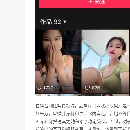
在抖音网红写真领域，辰妈吖（叫我小辰妈）是一
超千万，以微胖身材和生活化内容走红。她不算
Vlog和穿搭写真为她积累了稳定受众。不过，
前流出的写真和视频资源，从风格、体量到更新