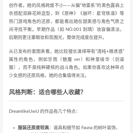
创作者。她的风格跨度不小——从偏“地雷系”的黑色露肩上
衣搭配双麻花辫造型，到《原神》《崩坏：星穹铁道》等
热门游戏角色的还原，都能看出她在甜美感与角色气质之
间寻找平衡。早期作品（如 NO.001 刻晴）妆容偏清淡，
后期则更注重眼妆和氛围光，整体完成度在提升。
从已发布的套图来看，她比较擅长演绎带有“清纯+微诱惑”
属性的角色，例如甘雨（魅魔 ver）和神里绫华（剑道
服），而不是纯粹硬核的战斗角色。如果你喜欢这种带点
少女感的还原风格，她的合集值得关注。
风格判断：适合哪些人收藏？
DreamlikeUwU 的作品有几个特点：
服装还原度较高
：道具和细节如 Fauna 的树叶装饰、