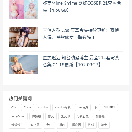
弥美Mime 3mime 网红COSER 21套图合
集【4.68GB】
三無人型 Cos 写真合集持续更新：赛博
人偶、禁欲修女与暗夜特工
星之迟迟 知名动漫博主 最全214套写真
合集 01.18更新【107.03GB】
热门关键词
Cos
Coser
cosplay
cosplay写真
cos写真
jk
XIUREN
人气Coser
体操服
修女
兔女郎
写真合集
加藤惠
动漫博主
双马尾
女仆
婚纱
微密圈
性感
护士