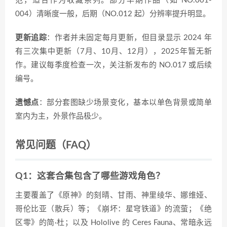
范，适合作为收藏系列。部分早期作品（如 NO.001-
004）清晰度一般，后期（NO.012 起）分辨率提升明显。
更新追踪
：作者并未固定每月更新，但目录显示 2024 年
有三次集中更新（7月、10月、12月），2025年暂无新
作。建议每季度检查一次，关注新发布的 NO.017 或后续
编号。
遗憾点
：部分套图缺少场景变化，基本以单色背景或简单
室内为主，外景作品极少。
常见问题（FAQ）
Q1：这套合集包含了哪些游戏角色？
主要覆盖了《原神》的刻晴、甘雨、神里绫华、娜维娅、
哥伦比亚（散兵）等；《崩坏：星穹铁道》的流萤；《绝
区零》的简·杜；以及 Hololive 的 Ceres Fauna、常暗永远