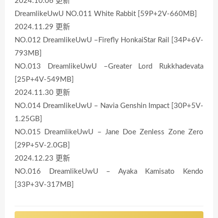
2024.10.06 更新
DreamlikeUwU NO.011 White Rabbit [59P+2V-660MB]
2024.11.29 更新
NO.012 DreamlikeUwU –Firefly HonkaiStar Rail [34P+6V-
793MB]
NO.013 DreamlikeUwU –Greater Lord Rukkhadevata
[25P+4V-549MB]
2024.11.30 更新
NO.014 DreamlikeUwU – Navia Genshin Impact [30P+5V-
1.25GB]
NO.015 DreamlikeUwU – Jane Doe Zenless Zone Zero
[29P+5V-2.0GB]
2024.12.23 更新
NO.016 DreamlikeUwU – Ayaka Kamisato Kendo
[33P+3V-317MB]