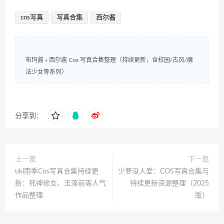
cos写真
写真合集
西尔酱
布玛酱
»
西尔酱 Cos 写真合集整理（持续更新，含校园/古风/魔
法少女等系列）
分享到：
上一篇
下一篇
uki雨季Cos写真合集持续更
少萝没人爱：COS写真合集与
新：死神修女、玉藻前等人气
持续更新资源整理（2025
作品整理
版）