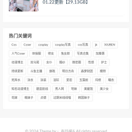
01.22更新【29.13GB】
热门关键词
Cos
Coser
cosplay
cosplay写真
cos写真
jk
XIUREN
人气Coser
体操服
修女
兔女郎
写真合集
加藤惠
动漫博主
双马尾
女仆
婚纱
微密圈
性感
护士
持续更新
斗鱼主播
旗袍
明日方舟
森萝财团
模特
死库水
泳衣
泳装
浴缸
爱宕
玉藻前
玛修
睡衣
知名动漫博主
碧蓝航线
秀人网
穹妹
美媛馆
美少女
花嫁
萌妹子
贞德
过期米线线喵
韩国妹子
© 2024 Theme by -
布玛酱
& All rights reserved